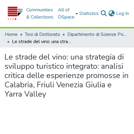
Communities
All of
(c
Statistics
Log In
& Collections
DSpace
Home
Tesi di Dottorato
Dipartimento di Scienze Politiche e Sociali - Tesi di Dottorato
Le strade del vino: una strategia di sviluppo turistico integrato: analisi critica delle esperienze promosse in Calabria, Friuli Venezia Giulia e Yarra Valley
Le strade del vino: una strategia di
sviluppo turistico integrato: analisi
critica delle esperienze promosse in
Calabria, Friuli Venezia Giulia e
Yarra Valley