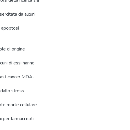
orzi della ricerca sia
sercitata da alcuni
e apoptosi
ole di origine
cuni di essi hanno
breast cancer MDA-
 dallo stress
nte morte cellulare
i per farmaci noti