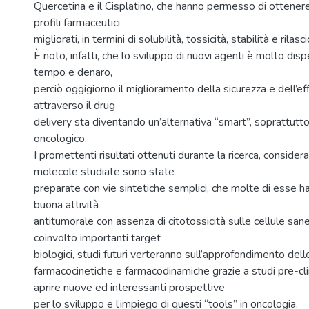
Quercetina e il Cisplatino, che hanno permesso di ottene
profili farmaceutici
migliorati, in termini di solubilità, tossicità, stabilità e rilasci
È noto, infatti, che lo sviluppo di nuovi agenti è molto disp
tempo e denaro,
perciò oggigiorno il miglioramento della sicurezza e dell’eff
attraverso il drug
delivery sta diventando un’alternativa “smart”, soprattutt
oncologico.
I promettenti risultati ottenuti durante la ricerca, consider
molecole studiate sono state
preparate con vie sintetiche semplici, che molte di esse 
buona attività
antitumorale con assenza di citotossicità sulle cellule sa
coinvolto importanti target
biologici, studi futuri verteranno sull’approfondimento dell
farmacocinetiche e farmacodinamiche grazie a studi pre-clin
aprire nuove ed interessanti prospettive
per lo sviluppo e l’impiego di questi “tools” in oncologia.