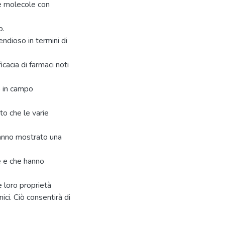
re molecole con
o.
endioso in termini di
icacia di farmaci noti
o in campo
ato che le varie
hanno mostrato una
ne e che hanno
e loro proprietà
ici. Ciò consentirà di