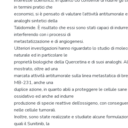
interesse scientifico, in quanto ciò consente di ridurre gli sf
in termini pratici che
economici, si è pensato di valutare l’attività antitumorale e
analoghi sintetici della
Talidomide. È risultato che essi sono stati capaci di indurr
interferendo con i processi di
metastatizzazione e di angiogenesi.
Ulteriori investigazioni hanno riguardato lo studio di molec
naturale ed in particolare le
proprietà biologiche della Quercetina e di suoi analoghi. Al
mostrato, oltre ad una
marcata attività antitumorale sulla linea metastatica di 
MB-231, anche una
duplice azione, in quanto abili a proteggere le cellule sane
ossidativo ed anche ad indurre
produzione di specie reattive dell’ossigeno, con consegue
nelle cellule tumorali.
Inoltre, sono state realizzate e studiate alcune formulazion
quali il Sunitinib, la