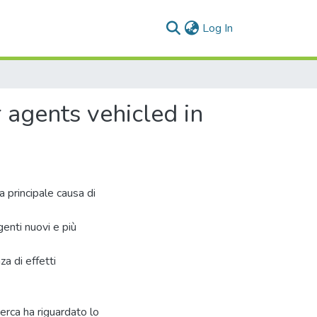
(current)
Log In
 agents vehicled in
a principale causa di
enti nuovi e più
a di effetti
cerca ha riguardato lo