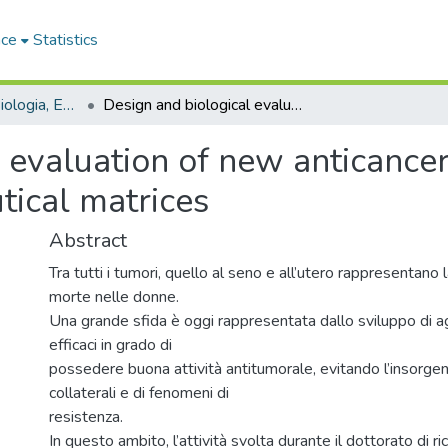
ace
Statistics
Dipartimento di Biologia, Ecologia e Scienze della Terra - Tesi di dottorato
Design and biological evaluation of new anticancer agents vehicled in innovative pharmaceutical matrices
 evaluation of new anticancer
tical matrices
Abstract
Tra tutti i tumori, quello al seno e all’utero rappresentano l
morte nelle donne.
Una grande sfida è oggi rappresentata dallo sviluppo di ag
efficaci in grado di
possedere buona attività antitumorale, evitando l’insorgenz
collaterali e di fenomeni di
resistenza.
In questo ambito, l’attività svolta durante il dottorato di ri