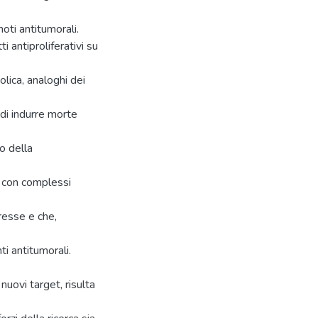
noti antitumorali.
ti antiproliferativi su
olica, analoghi dei
 di indurre morte
/o della
a con complessi
resse e che,
ti antitumorali.
u nuovi target, risulta