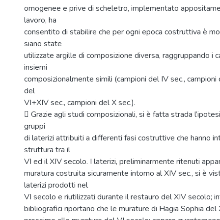
omogenee e prive di scheletro, implementato appositam
lavoro, ha
consentito di stabilire che per ogni epoca costruttiva è m
siano state
utilizzate argille di composizione diversa, raggruppando i 
insiemi
composizionalmente simili (campioni del IV sec., campioni 
del
VI+XIV sec., campioni del X sec.).
 Grazie agli studi composizionali, si è fatta strada l’ipotesi d
gruppi
di laterizi attribuiti a differenti fasi costruttive che hanno i
struttura tra il
VI ed il XIV secolo. I laterizi, preliminarmente ritenuti app
muratura costruita sicuramente intorno al XIV sec., si è vis
laterizi prodotti nel
VI secolo e riutilizzati durante il restauro del XIV secolo; inf
bibliografici riportano che le murature di Hagia Sophia del