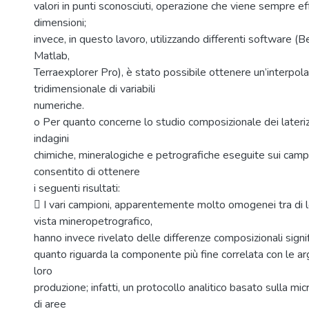
valori in punti sconosciuti, operazione che viene sempre e
dimensioni;
invece, in questo lavoro, utilizzando differenti software (B
Matlab,
Terraexplorer Pro), è stato possibile ottenere un’interpol
tridimensionale di variabili
numeriche.
o Per quanto concerne lo studio composizionale dei lateriz
indagini
chimiche, mineralogiche e petrografiche eseguite sui camp
consentito di ottenere
i seguenti risultati:
 I vari campioni, apparentemente molto omogenei tra di l
vista mineropetrografico,
hanno invece rivelato delle differenze composizionali signi
quanto riguarda la componente più fine correlata con le argi
loro
produzione; infatti, un protocollo analitico basato sulla 
di aree