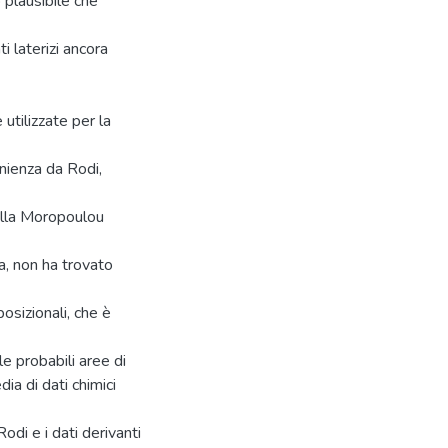
plausibile che
i laterizi ancora
utilizzate per la
enienza da Rodi,
alla Moropoulou
ia, non ha trovato
posizionali, che è
le probabili aree di
a di dati chimici
Rodi e i dati derivanti