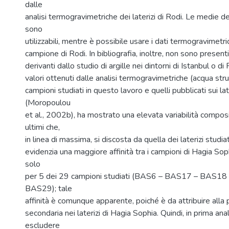
dalle
analisi termogravimetriche dei laterizi di Rodi. Le medie de
sono
utilizzabili, mentre è possibile usare i dati termogravimetri
campione di Rodi. In bibliografia, inoltre, non sono present
derivanti dallo studio di argille nei dintorni di Istanbul o di R
valori ottenuti dalle analisi termogravimetriche (acqua str
campioni studiati in questo lavoro e quelli pubblicati sui lat
(Moropoulou
et al., 2002b), ha mostrato una elevata variabilità composi
ultimi che,
in linea di massima, si discosta da quella dei laterizi studia
evidenzia una maggiore affinità tra i campioni di Hagia Soph
solo
per 5 dei 29 campioni studiati (BAS6 – BAS17 – BAS1
BAS29); tale
affinità è comunque apparente, poiché è da attribuire alla 
secondaria nei laterizi di Hagia Sophia. Quindi, in prima anal
escludere