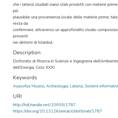
che i laterizi studiati siano stati prodotti con materie prim
più
plausibile una provenienza locale delle materie prime; tale 
resta da
confermare, attraverso un approfondito studio composizion
presenti
nei dintorni di Istanbul.
Description
Dottorato di Ricerca in Scienze e Ingegneria dell’Ambiente
dell’Energia. Ciclo XXXI
Keywords
Ayasofya Muzesi
,
Archeologia
,
Laterizi
,
Sistemi informativi 
URI
http://hdl.handle.net/10955/1787
https://doi.org/10.13126/unical.it/dottorati/1787