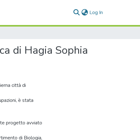
(current)
Log In
ica di Hagia Sophia
erna città di
cupazioni, è stata
nte progetto avviato
rtimento di Biologia,