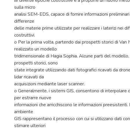
le diverse epoche costruttive e a proporre un nuovo meto
sulla micro
analisi SEM-EDS, capace di fornire informazioni preliminari
differenze
delle materie prime utilizzate per realizzare i laterizi nei di
costruttivi.
o Per la prima volta, partendo dai prospetti storici di Van 
realizzato un modello
tridimensionale di Hagia Sophia. Alcune parti del modello,
prospetti storici, sono
state integrate utilizzando dati fotografici ricavati da dron
lidar ricavati da
acquisizioni mediante laser scanner.
o Generalmente, i sistemi GIS, consentono di interpolare d
per estrarre nuove
informazioni che arricchiscono le informazioni preesistenti. 
ambiente
GIS rappresentano il processo con cui si utilizzano dati con 
stimare ulteriori