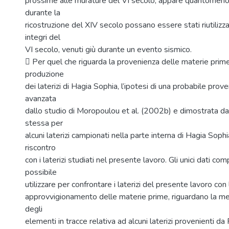
prossime alle murature del VI secolo; appare quantomeno 
durante la
ricostruzione del XIV secolo possano essere stati riutilizzat
integri del
VI secolo, venuti giù durante un evento sismico.
 Per quel che riguarda la provenienza delle materie prime 
produzione
dei laterizi di Hagia Sophia, l’ipotesi di una probabile prov
avanzata
dallo studio di Moropoulou et al. (2002b) e dimostrata d
stessa per
alcuni laterizi campionati nella parte interna di Hagia Soph
riscontro
con i laterizi studiati nel presente lavoro. Gli unici dati com
possibile
utilizzare per confrontare i laterizi del presente lavoro con 
approvvigionamento delle materie prime, riguardano la medi
degli
elementi in tracce relativa ad alcuni laterizi provenienti da 