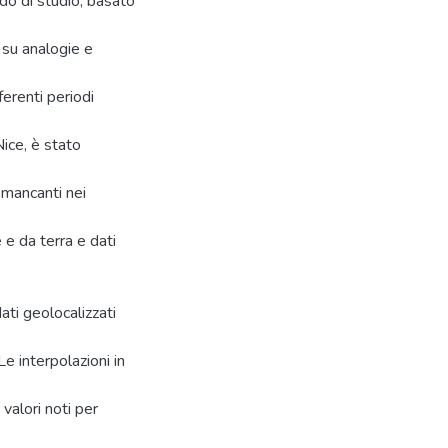
do di studio, basato
 su analogie e
fferenti periodi
Nice, è stato
 mancanti nei
e e da terra e dati
ati geolocalizzati
Le interpolazioni in
valori noti per