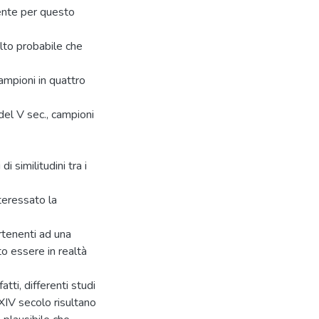
ente per questo
olto probabile che
campioni in quattro
del V sec., campioni
i similitudini tra i
nteressato la
artenenti ad una
to essere in realtà
atti, differenti studi
 XIV secolo risultano