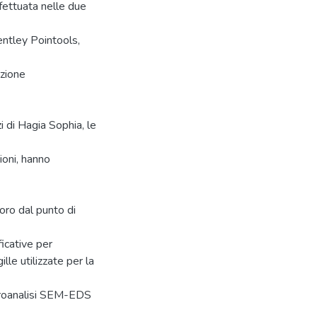
ffettuata nelle due
entley Pointools,
azione
i di Hagia Sophia, le
ioni, hanno
oro dal punto di
ficative per
lle utilizzate per la
microanalisi SEM-EDS