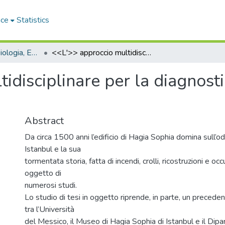
ace
Statistics
Dipartimento di Biologia, Ecologia e Scienze della Terra - Tesi di dottorato
<<L'>> approccio multidisciplinare per la diagnostica di Hagia Sophia (Istanbul – Turchia)
idisciplinare per la diagnost
Abstract
Da circa 1500 anni l’edificio di Hagia Sophia domina sull’odi
Istanbul e la sua
tormentata storia, fatta di incendi, crolli, ricostruzioni e oc
oggetto di
numerosi studi.
Lo studio di tesi in oggetto riprende, in parte, un precede
tra l’Università
del Messico, il Museo di Hagia Sophia di Istanbul e il Dipa