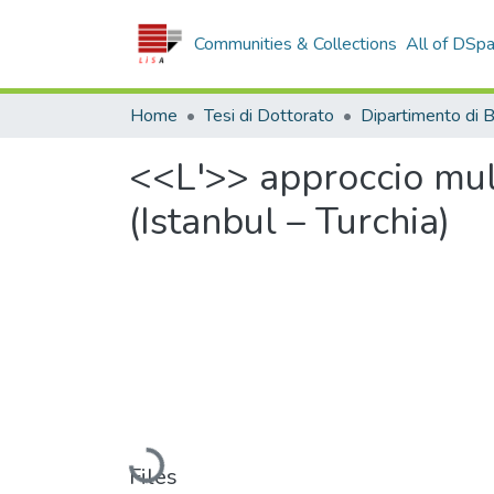
Communities & Collections
All of DSp
Home
Tesi di Dottorato
<<L'>> approccio mult
(Istanbul – Turchia)
Loading...
Files