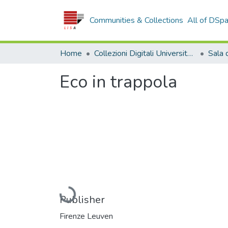
Communities & Collections
All of DSp
Home
Collezioni Digitali Università della Calabria
Eco in trappola
Loading...
Publisher
Firenze Leuven