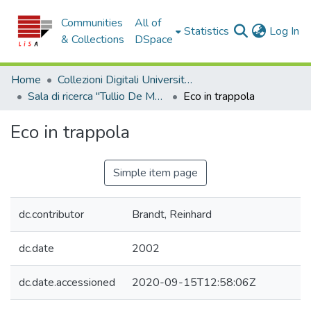
Communities
All of
(c
Statistics
Log In
& Collections
DSpace
Home
Collezioni Digitali Università della Calabria
Sala di ricerca "Tullio De Mauro"
Eco in trappola
Eco in trappola
Simple item page
dc.contributor
Brandt, Reinhard
dc.date
2002
dc.date.accessioned
2020-09-15T12:58:06Z