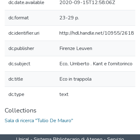
dc.date.available
2020-09-15T12:58:06Z
dc.format
23-29 p.
dc.identifier.uri
http://hdl.handle.net/10955/2618
dc.publisher
Firenze Leuven
dc.subject
Eco, Umberto . Kant e l'ornitorinco
dc.title
Eco in trappola
dc.type
text
Collections
Sala di ricerca "Tullio De Mauro"
Unical - Sistema Bibliotecario di Ateneo - Servizio