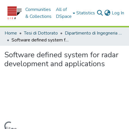
Communities
All of
(c
Statistics
Log In
& Collections
DSpace
Home
Tesi di Dottorato
Dipartimento di Ingegneria Informatica, Modellistica, Elettronica e Sistemistica - Tesi di Dottorato
Software defined system for radar development and applications
Software defined system for radar
development and applications
Loading...