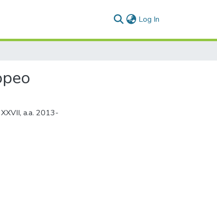
(current)
Log In
opeo
o XXVII, a.a. 2013-