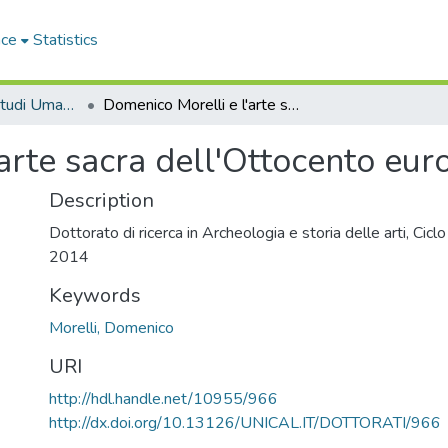
ace
Statistics
Dipartimento di Studi Umanistici - Tesi di Dottorato
Domenico Morelli e l'arte sacra dell'Ottocento europeo
arte sacra dell'Ottocento eur
Description
Dottorato di ricerca in Archeologia e storia delle arti, Cicl
2014
Keywords
Morelli, Domenico
URI
http://hdl.handle.net/10955/966
http://dx.doi.org/10.13126/UNICAL.IT/DOTTORATI/966