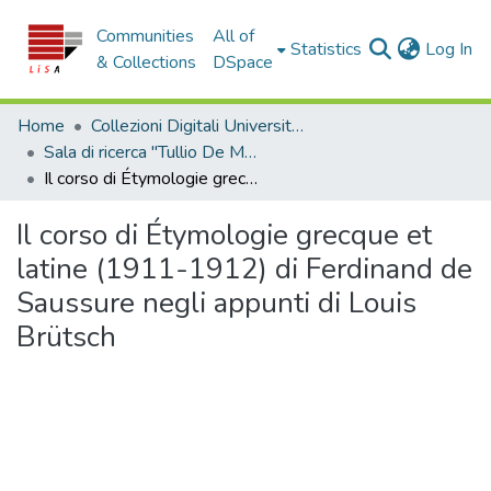
Communities
All of
(c
Statistics
Log In
& Collections
DSpace
Home
Collezioni Digitali Università della Calabria
Sala di ricerca "Tullio De Mauro"
Il corso di Étymologie grecque et latine (1911-1912) di Ferdinand de Saussure negli appunti di Louis Brütsch
Il corso di Étymologie grecque et
latine (1911-1912) di Ferdinand de
Saussure negli appunti di Louis
Brütsch