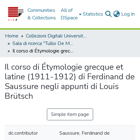
Communities
All of
(c
Statistics
Log In
& Collections
DSpace
Home
Collezioni Digitali Università della Calabria
Sala di ricerca "Tullio De Mauro"
Il corso di Étymologie grecque et latine (1911-1912) di Ferdinand de Saussure negli appunti di Louis Brütsch
Il corso di Étymologie grecque et
latine (1911-1912) di Ferdinand de
Saussure negli appunti di Louis
Brütsch
Simple item page
dc.contributor
Saussure, Ferdinand de