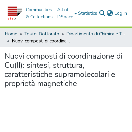
Communities
All of
(c
Statistics
Log In
& Collections
DSpace
Home
Tesi di Dottorato
Dipartimento di Chimica e Tecnologie Chimiche - Tesi di Dottorato
Nuovi composti di coordinazione di Cu(II): sintesi, struttura, caratteristiche supramolecolari e proprietà magnetiche
Nuovi composti di coordinazione di
Cu(II): sintesi, struttura,
caratteristiche supramolecolari e
proprietà magnetiche