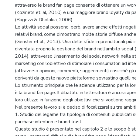
attraverso le brand fan page consente di ottenere un wo
(Kozinets et. al, 2010) e una maggiore brand loyalty da p
(Bagozzi & Dholakia, 2006).
Le attività social possono, però, avere anche effetti negat
relativi brand, come dimostrano molte storie diffuse anc
(Gensler et al., 2013). Una delle sfide imprenditoriali più im
diventata proprio la gestione del brand nell’ambito social (
2014), attraverso l’inserimento dei social network nella str
marketing con l’obiettivo di stimolare i consumatori ad intera
(attraverso opinioni, commenti, suggerimenti) cosicché gli e
derivanti da queste nuove piattaforme sovrastino quelli ne
Lo strumento principale che le aziende utilizzano per la lo
è la brand fan page. Il dibattito in letteratura è ancora aper
loro utilizzo in funzione degli obiettivi che si vogliono ragg
Nel presente lavoro si è deciso di focalizzarsi su tre ambiti 
1. Studio del legame tra tipologia di contenuti pubblicati s
purchase intention e brand trust.
Questo studio è presentato nel capitolo 2 e lo scopo è sta