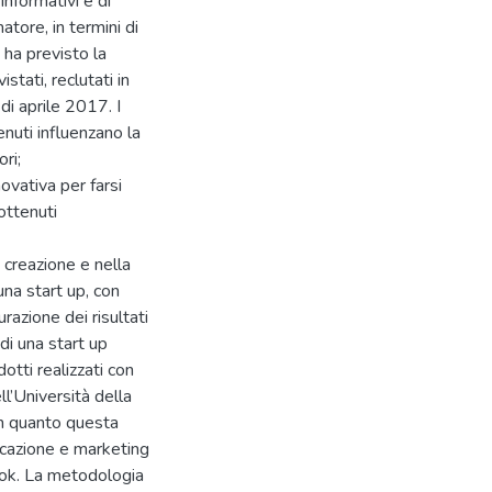
informativi e di
tore, in termini di
 ha previsto la
tati, reclutati in
i aprile 2017. I
nuti influenzano la
ri;
ovativa per farsi
ottenuti
a creazione e nella
na start up, con
urazione dei risultati
di una start up
otti realizzati con
ll’Università della
 in quanto questa
icazione e marketing
book. La metodologia