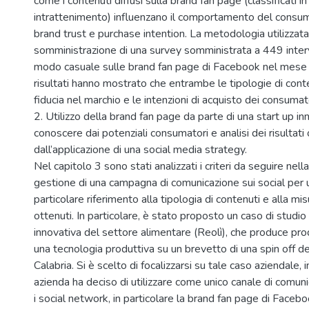
come i contenuti diffusi sulla brand fan page (classificati in 
intrattenimento) influenzano il comportamento del consuma
brand trust e purchase intention. La metodologia utilizzata
somministrazione di una survey somministrata a 449 intervis
modo casuale sulle brand fan page di Facebook nel mese d
risultati hanno mostrato che entrambe le tipologie di conte
fiducia nel marchio e le intenzioni di acquisto dei consumato
2. Utilizzo della brand fan page da parte di una start up inn
conoscere dai potenziali consumatori e analisi dei risultati 
dall’applicazione di una social media strategy.
Nel capitolo 3 sono stati analizzati i criteri da seguire nell
gestione di una campagna di comunicazione sui social per u
particolare riferimento alla tipologia di contenuti e alla mis
ottenuti. In particolare, è stato proposto un caso di studio 
innovativa del settore alimentare (Reolì), che produce prod
una tecnologia produttiva su un brevetto di una spin off de
Calabria. Si è scelto di focalizzarsi su tale caso aziendale,
azienda ha deciso di utilizzare come unico canale di comun
i social network, in particolare la brand fan page di Face