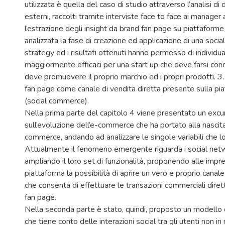
utilizzata è quella del caso di studio attraverso l’analisi di d
esterni, raccolti tramite interviste face to face ai manager 
l’estrazione degli insight da brand fan page su piattaforme 
analizzata la fase di creazione ed applicazione di una soci
strategy ed i risultati ottenuti hanno permesso di individua
maggiormente efficaci per una start up che deve farsi con
deve promuovere il proprio marchio ed i propri prodotti. 3.
fan page come canale di vendita diretta presente sulla pia
(social commerce).
Nella prima parte del capitolo 4 viene presentato un exc
sull’evoluzione dell’e-commerce che ha portato alla nascita
commerce, andando ad analizzare le singole variabili che
Attualmente il fenomeno emergente riguarda i social net
ampliando il loro set di funzionalità, proponendo alle impr
piattaforma la possibilità di aprire un vero e proprio cana
che consenta di effettuare le transazioni commerciali dire
fan page.
Nella seconda parte è stato, quindi, proposto un modello
che tiene conto delle interazioni social tra gli utenti non 