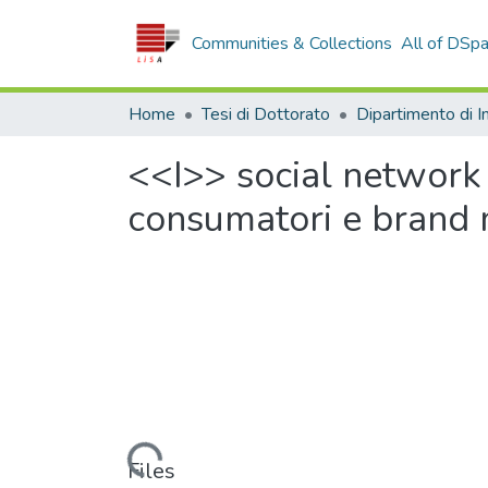
Communities & Collections
All of DSp
Home
Tesi di Dottorato
<<I>> social network
consumatori e bran
Loading...
Files