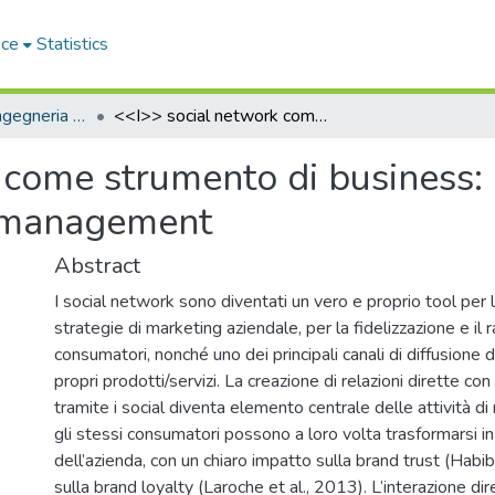
ace
Statistics
Dipartimento di Ingegneria Meccanica, Energetica e Gestionale - Tesi di Dottorato
<<I>> social network come strumento di business: impatto su consumatori e brand management
 come strumento di business:
d management
Abstract
I social network sono diventati un vero e proprio tool per l
strategie di marketing aziendale, per la fidelizzazione e il
consumatori, nonché uno dei principali canali di diffusione d
propri prodotti/servizi. La creazione di relazioni dirette co
tramite i social diventa elemento centrale delle attività di
gli stessi consumatori possono a loro volta trasformarsi in
dell’azienda, con un chiaro impatto sulla brand trust (Habib
sulla brand loyalty (Laroche et al., 2013). L’interazione dir