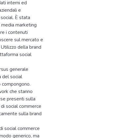
ati interni ed
aziendali e
social. È stata
al media marketing
re i contenuti
oscere sul mercato e
 Utilizzo della brand
ttaforma social
ursus generale
 del social
 lo compongono.
work che stanno
ese presenti sulla
le di social commerce
ttamente sulla brand
 di social commerce
in modo generico, ma