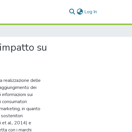
(current)
Log In
 impatto su
a realizzazione delle
 raggiungimento dei
i informazioni sui
n i consumatori
 marketing, in quanto
 sostenitori
i et al., 2014) e
etta con i marchi