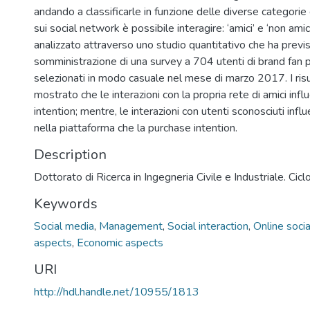
andando a classificarle in funzione delle diverse categorie d
sui social network è possibile interagire: ‘amici’ e ‘non amic
analizzato attraverso uno studio quantitativo che ha previs
somministrazione di una survey a 704 utenti di brand fan
selezionati in modo casuale nel mese di marzo 2017. I risu
mostrato che le interazioni con la propria rete di amici inf
intention; mentre, le interazioni con utenti sconosciuti influ
nella piattaforma che la purchase intention.
Description
Dottorato di Ricerca in Ingegneria Civile e Industriale. Cic
Keywords
Social media
,
Management
,
Social interaction
,
Online soci
aspects
,
Economic aspects
URI
http://hdl.handle.net/10955/1813