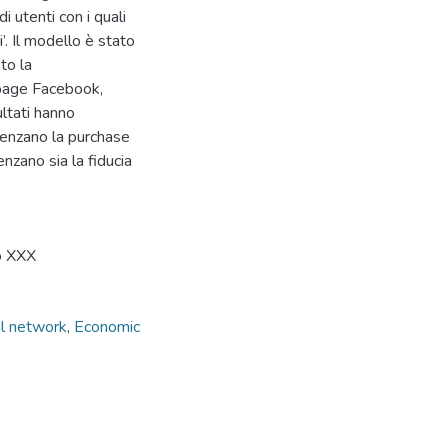
i utenti con i quali
i’. Il modello è stato
to la
 page Facebook,
ltati hanno
luenzano la purchase
enzano sia la fiducia
lo XXX
al network
,
Economic