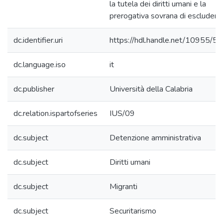
la tutela dei diritti umani e la
prerogativa sovrana di escludere.
dc.identifier.uri
https://hdl.handle.net/10955/5
dc.language.iso
it
dc.publisher
Università della Calabria
dc.relation.ispartofseries
IUS/09
dc.subject
Detenzione amministrativa
dc.subject
Diritti umani
dc.subject
Migranti
dc.subject
Securitarismo