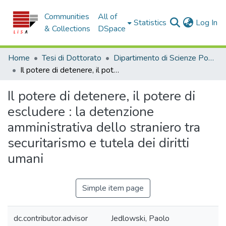
Communities
All of
(c
Statistics
Log In
& Collections
DSpace
Home
Tesi di Dottorato
Dipartimento di Scienze Politiche e Sociali - Tesi di Dottorato
Il potere di detenere, il potere di escludere : la detenzione amministrativa dello straniero tra securitarismo e tutela dei diritti umani
Il potere di detenere, il potere di
escludere : la detenzione
amministrativa dello straniero tra
securitarismo e tutela dei diritti
umani
Simple item page
dc.contributor.advisor
Jedlowski, Paolo