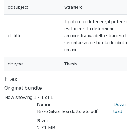
dc.subject
Straniero
Il potere di detenere, il potere di
escludere : la detenzione
dc.title
amministrativa dello straniero tra
securitarismo e tutela dei diritti
umani
dc.type
Thesis
Files
Original bundle
Now showing
1 - 1 of 1
Name:
Down
Rizzo Silvia Tesi dottorato.pdf
load
Size:
2.71 MB