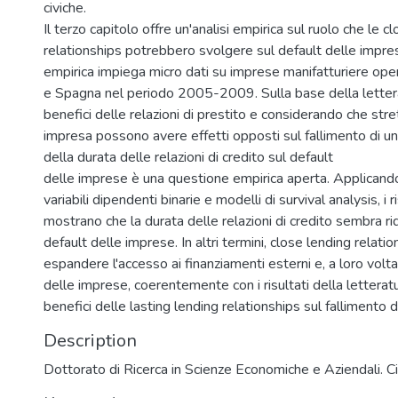
civiche.
Il terzo capitolo offre un'analisi empirica sul ruolo che le c
relationships potrebbero svolgere sul default delle impres
empirica impiega micro dati su imprese manifatturiere operan
e Spagna nel periodo 2005-2009. Sulla base della letterat
benefici delle relazioni di prestito e considerando che stre
impresa possono avere effetti opposti sul fallimento di un'
della durata delle relazioni di credito sul default
delle imprese è una questione empirica aperta. Applicand
variabili dipendenti binarie e modelli di survival analysis, i ri
mostrano che la durata delle relazioni di credito sembra rid
default delle imprese. In altri termini, close lending relat
espandere l'accesso ai finanziamenti esterni e, a loro volta, 
delle imprese, coerentemente con i risultati della letteratu
benefici delle lasting lending relationships sul fallimento 
Description
Dottorato di Ricerca in Scienze Economiche e Aziendali. C