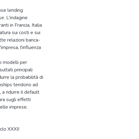
lose lending
e. L'indagine
ti in Francia, Italia
ura sui costi e sui
tte relazioni banca-
impresa, l'influenza
o modelli per
sultati principali
urre la probabilità di
ionships tendono ad
a ridurre il default
ra sugli effetti
delle imprese.
iclo XXXII