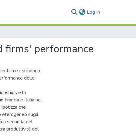
(current)
Log In
d firms' performance
denti in cui si indaga
 performance delle
ionships e la
 Francia e Italia nel
ipotizza che
re eterogeneo sugli
tà a seconda del
tra produttività del