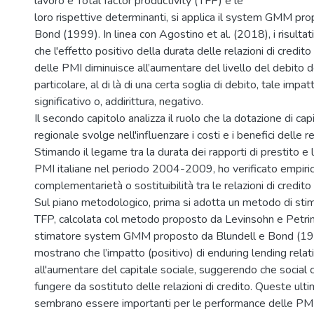
lavoro e Total factor productivity (TFP) e le
loro rispettive determinanti, si applica il system GMM pr
Bond (1999). In linea con Agostino et al. (2018), i risultat
che l'effetto positivo della durata delle relazioni di credito
delle PMI diminuisce all’aumentare del livello del debito d
particolare, al di là di una certa soglia di debito, tale impa
significativo o, addirittura, negativo.
Il secondo capitolo analizza il ruolo che la dotazione di capi
regionale svolge nell'influenzare i costi e i benefici delle re
Stimando il legame tra la durata dei rapporti di prestito e 
PMI italiane nel periodo 2004-2009, ho verificato empiri
complementarietà o sostituibilità tra le relazioni di credito 
Sul piano metodologico, prima si adotta un metodo di stim
TFP, calcolata col metodo proposto da Levinsohn e Petrin
stimatore system GMM proposto da Blundell e Bond (1999)
mostrano che l’impatto (positivo) di enduring lending relat
all'aumentare del capitale sociale, suggerendo che social 
fungere da sostituto delle relazioni di credito. Queste ultim
sembrano essere importanti per le performance delle PMI