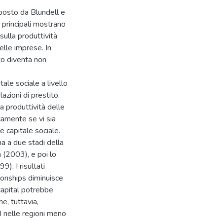
oposto da Blundell e
i principali mostrano
 sulla produttività
elle imprese. In
tto diventa non
tale sociale a livello
lazioni di prestito.
la produttività delle
camente se vi sia
e capitale sociale.
a a due stadi della
 (2003), e poi lo
. I risultati
ionships diminuisce
capital potrebbe
e, tuttavia,
 nelle regioni meno