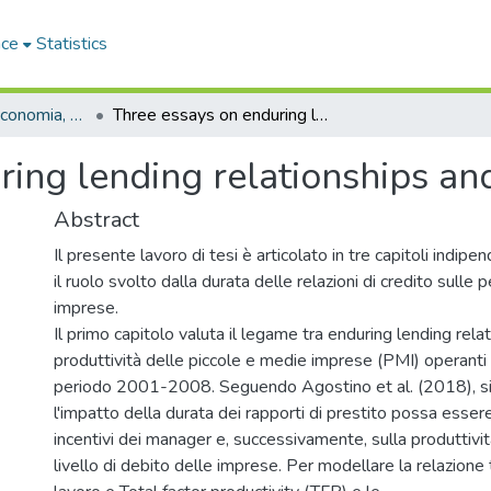
ace
Statistics
Dipartimento di Economia, Statistica e Finanza - Tesi di Dottorato
Three essays on enduring lending relationships and firms' performance
ing lending relationships an
Abstract
Il presente lavoro di tesi è articolato in tre capitoli indipen
il ruolo svolto dalla durata delle relazioni di credito sulle
imprese.
Il primo capitolo valuta il legame tra enduring lending relat
produttività delle piccole e medie imprese (PMI) operanti in
periodo 2001-2008. Seguendo Agostino et al. (2018), si 
l'impatto della durata dei rapporti di prestito possa esse
incentivi dei manager e, successivamente, sulla produttivi
livello di debito delle imprese. Per modellare la relazione 