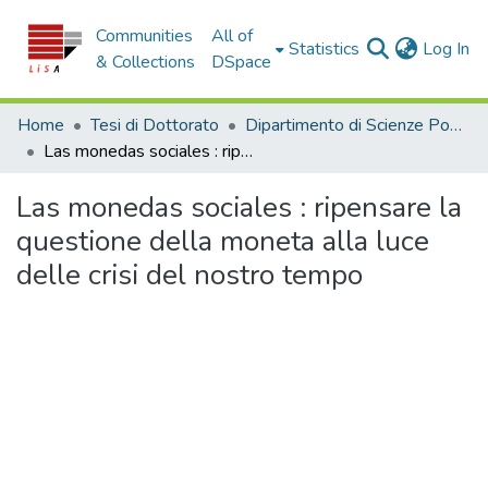
Communities
All of
(c
Statistics
Log In
& Collections
DSpace
Home
Tesi di Dottorato
Dipartimento di Scienze Politiche e Sociali - Tesi di Dottorato
Las monedas sociales : ripensare la questione della moneta alla luce delle crisi del nostro tempo
Las monedas sociales : ripensare la
questione della moneta alla luce
delle crisi del nostro tempo