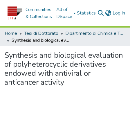
Communities
All of
(c
Statistics
Log In
& Collections
DSpace
Home
Tesi di Dottorato
Dipartimento di Chimica e Tecnologie Chimiche - Tesi di Dottorato
Synthesis and biological evaluation of polyheterocyclic derivatives endowed with antiviral or anticancer activity
Synthesis and biological evaluation
of polyheterocyclic derivatives
endowed with antiviral or
anticancer activity