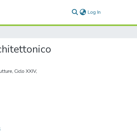
(current)
Log In
hitettonico
utture, Ciclo XXIV,
6