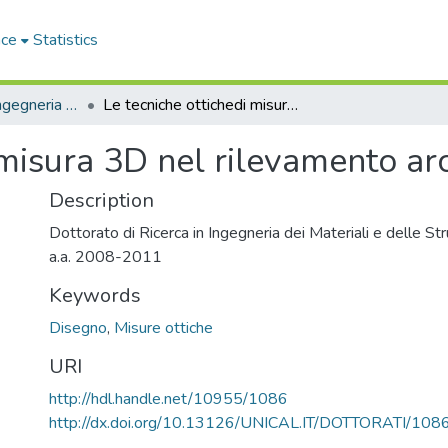
ace
Statistics
Dipartimento di Ingegneria Civile - Tesi di Dottorato
Le tecniche ottichedi misura 3D nel rilevamento architettonico
 misura 3D nel rilevamento arc
Description
Dottorato di Ricerca in Ingegneria dei Materiali e delle Str
a.a. 2008-2011
Keywords
Disegno
,
Misure ottiche
URI
http://hdl.handle.net/10955/1086
http://dx.doi.org/10.13126/UNICAL.IT/DOTTORATI/108