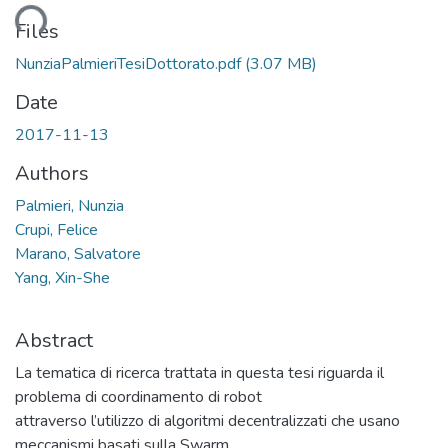
ding...
Files
NunziaPalmieriTesiDottorato.pdf
(3.07 MB)
Date
2017-11-13
Authors
Palmieri, Nunzia
Crupi, Felice
Marano, Salvatore
Yang, Xin-She
Abstract
La tematica di ricerca trattata in questa tesi riguarda il
problema di coordinamento di robot
attraverso l’utilizzo di algoritmi decentralizzati che usano
meccanismi basati sulla Swarm