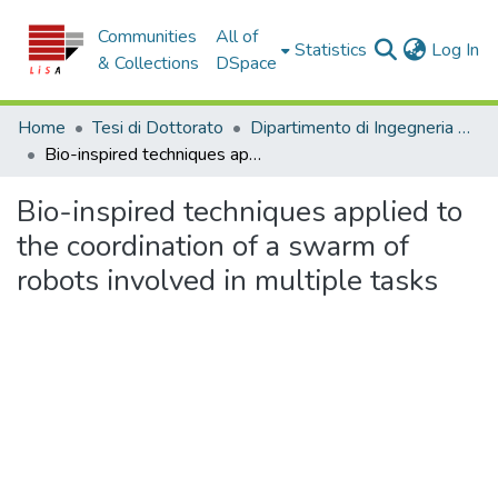
Communities
All of
(c
Statistics
Log In
& Collections
DSpace
Home
Tesi di Dottorato
Dipartimento di Ingegneria Informatica, Modellistica, Elettronica e Sistemistica - Tesi di Dottorato
Bio-inspired techniques applied to the coordination of a swarm of robots involved in multiple tasks
Bio-inspired techniques applied to
the coordination of a swarm of
robots involved in multiple tasks