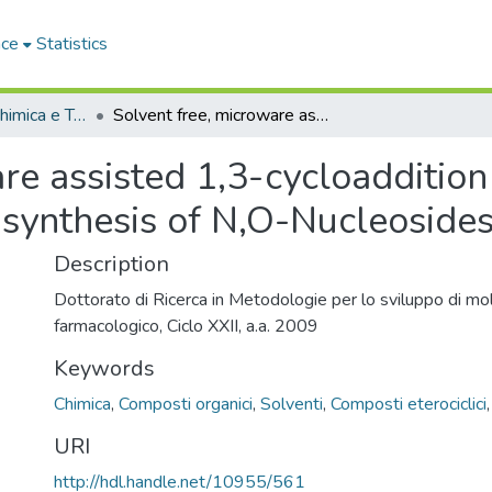
ace
Statistics
Dipartimento di Chimica e Tecnologie Chimiche - Tesi di Dottorato
Solvent free, microware assisted 1,3-cycloaddition of nitrones with vinycleabases for the synthesis of N,O-Nucleosides
re assisted 1,3-cycloaddition
 synthesis of N,O-Nucleoside
Description
Dottorato di Ricerca in Metodologie per lo sviluppo di mo
farmacologico, Ciclo XXII, a.a. 2009
Keywords
Chimica
,
Composti organici
,
Solventi
,
Composti eterociclici
URI
http://hdl.handle.net/10955/561