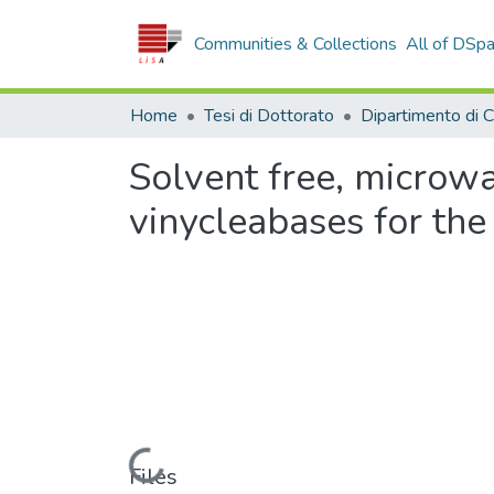
Communities & Collections
All of DSp
Home
Tesi di Dottorato
Solvent free, microwa
vinycleabases for the
Loading...
Files