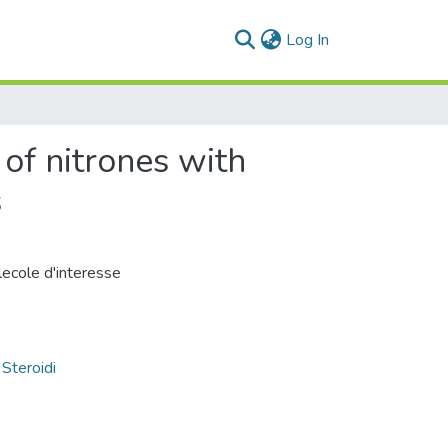
(current)
Log In
 of nitrones with
s
lecole d'interesse
,
Steroidi