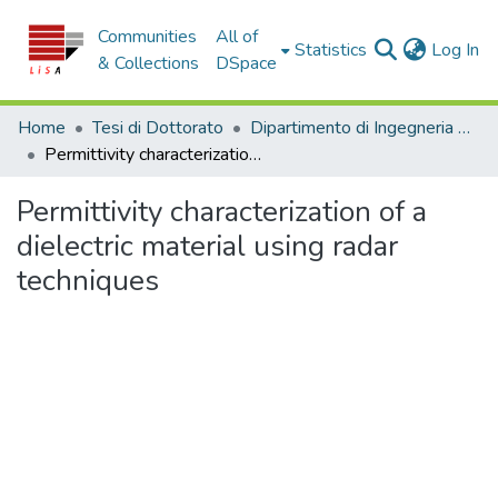
Communities
All of
(c
Statistics
Log In
& Collections
DSpace
Home
Tesi di Dottorato
Dipartimento di Ingegneria Informatica, Modellistica, Elettronica e Sistemistica - Tesi di Dottorato
Permittivity characterization of a dielectric material using radar techniques
Permittivity characterization of a
dielectric material using radar
techniques