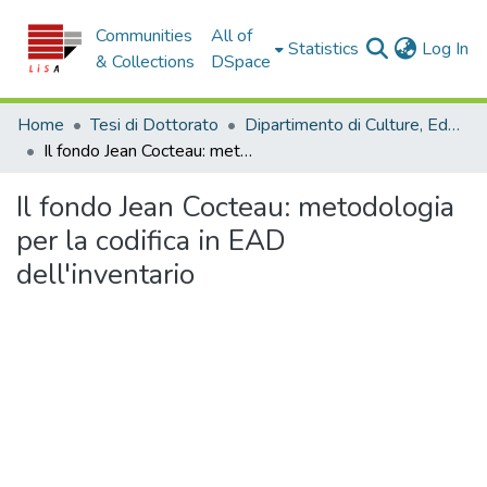
Communities
All of
(c
Statistics
Log In
& Collections
DSpace
Home
Tesi di Dottorato
Dipartimento di Culture, Educazione e Società - Tesi di Dottorato
Il fondo Jean Cocteau: metodologia per la codifica in EAD dell'inventario
Il fondo Jean Cocteau: metodologia
per la codifica in EAD
dell'inventario