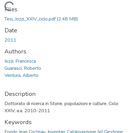
Loading...
Files
Tesi_Iozzi_XXIV_ciclo.pdf
(2.48 MB)
Date
2011
Authors
Iozzi, Francesca
Guarasci, Roberto
Ventura, Alberto
Description
Dottorato di ricerca in Storie, popolazioni e culture, Ciclo
XXIV, a.a. 2010-2011
Keywords
Fondo Jean Cocteau. Inventari. Catalogazione [e] Gestione