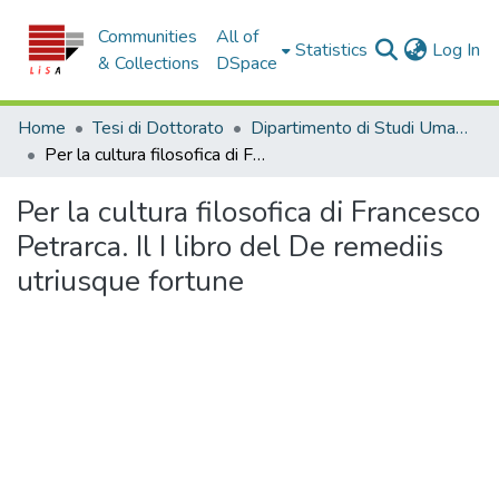
Communities
All of
(c
Statistics
Log In
& Collections
DSpace
Home
Tesi di Dottorato
Dipartimento di Studi Umanistici - Tesi di Dottorato
Per la cultura filosofica di Francesco Petrarca. Il I libro del De remediis utriusque fortune
Per la cultura filosofica di Francesco
Petrarca. Il I libro del De remediis
utriusque fortune