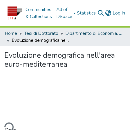
Communities
All of
(c
Statistics
Log In
& Collections
DSpace
Home
Tesi di Dottorato
Dipartimento di Economia, Statistica e Finanza - Tesi di Dottorato
Evoluzione demografica nell'area euro-mediterranea
Evoluzione demografica nell'area
euro-mediterranea
ding...