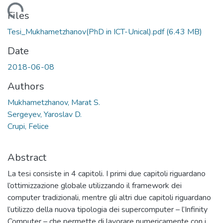
ading...
Files
Tesi_Mukhametzhanov(PhD in ICT-Unical).pdf
(6.43 MB)
Date
2018-06-08
Authors
Mukhametzhanov, Marat S.
Sergeyev, Yaroslav D.
Crupi, Felice
Abstract
La tesi consiste in 4 capitoli. I primi due capitoli riguardano
l’ottimizzazione globale utilizzando il framework dei
computer tradizionali, mentre gli altri due capitoli riguardano
l’utilizzo della nuova tipologia dei supercomputer – l’Infinity
Computer – che permette di lavorare numericamente con i