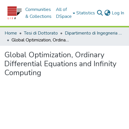
Communities
All of
(c
Statistics
Log In
& Collections
DSpace
Home
Tesi di Dottorato
Dipartimento di Ingegneria Informatica, Modellistica, Elettronica e Sistemistica - Tesi di Dottorato
Global Optimization, Ordinary Differential Equations and Infinity Computing
Global Optimization, Ordinary
Differential Equations and Infinity
Computing