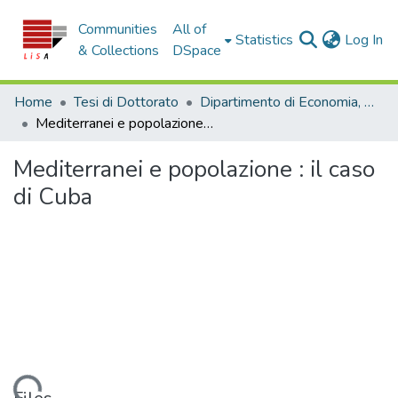
Communities
All of
(c
Statistics
Log In
& Collections
DSpace
Home
Tesi di Dottorato
Dipartimento di Economia, Statistica e Finanza - Tesi di Dottorato
Mediterranei e popolazione : il caso di Cuba
Mediterranei e popolazione : il caso
di Cuba