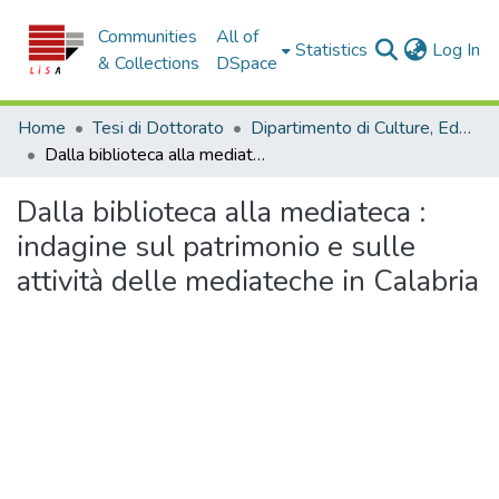
Communities
All of
(c
Statistics
Log In
& Collections
DSpace
Home
Tesi di Dottorato
Dipartimento di Culture, Educazione e Società - Tesi di Dottorato
Dalla biblioteca alla mediateca : indagine sul patrimonio e sulle attività delle mediateche in Calabria
Dalla biblioteca alla mediateca :
indagine sul patrimonio e sulle
attività delle mediateche in Calabria