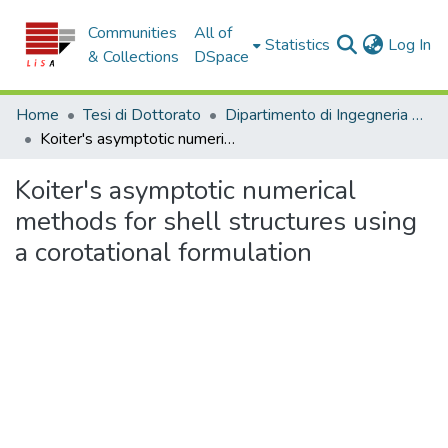
Communities
All of
(c
Statistics
Log In
& Collections
DSpace
Home
Tesi di Dottorato
Dipartimento di Ingegneria Civile - Tesi di Dottorato
Koiter's asymptotic numerical methods for shell structures using a corotational formulation
Koiter's asymptotic numerical
methods for shell structures using
a corotational formulation