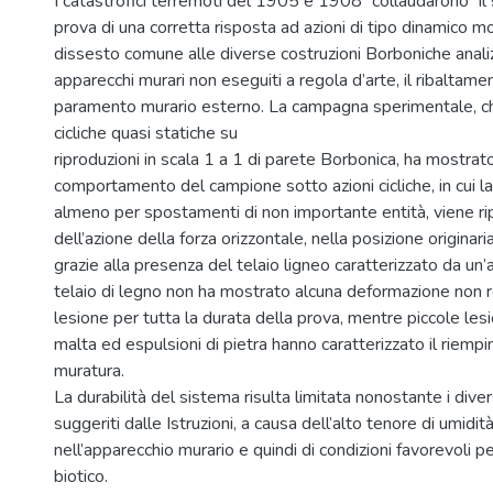
I catastrofici terremoti del 1905 e 1908 “collaudarono” il
prova di una corretta risposta ad azioni di tipo dinamico m
dissesto comune alle diverse costruzioni Borboniche anali
apparecchi murari non eseguiti a regola d’arte, il ribaltame
paramento murario esterno. La campagna sperimentale, ch
cicliche quasi statiche su
riproduzioni in scala 1 a 1 di parete Borbonica, ha mostrat
comportamento del campione sotto azioni cicliche, in cui l
almeno per spostamenti di non importante entità, viene ri
dell’azione della forza orizzontale, nella posizione originar
grazie alla presenza del telaio ligneo caratterizzato da un’alt
telaio di legno non ha mostrato alcuna deformazione non r
lesione per tutta la durata della prova, mentre piccole lesio
malta ed espulsioni di pietra hanno caratterizzato il riemp
muratura.
La durabilità del sistema risulta limitata nonostante i dive
suggeriti dalle Istruzioni, a causa dell’alto tenore di umidi
nell’apparecchio murario e quindi di condizioni favorevoli pe
biotico.