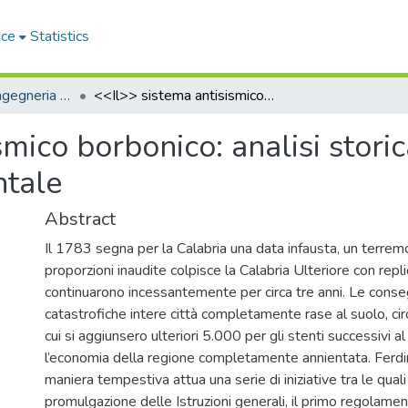
ace
Statistics
Dipartimento di Ingegneria Informatica, Modellistica, Elettronica e Sistemistica - Tesi di Dottorato
<<Il>> sistema antisismico borbonico: analisi storica, meccanico costruttiva e sperimentale
smico borbonico: analisi stori
ntale
Abstract
Il 1783 segna per la Calabria una data infausta, un terrem
proporzioni inaudite colpisce la Calabria Ulteriore con repl
continuarono incessantemente per circa tre anni. Le cons
catastrofiche intere città completamente rase al suolo, ci
cui si aggiunsero ulteriori 5.000 per gli stenti successivi a
l’economia della regione completamente annientata. Ferdi
maniera tempestiva attua una serie di iniziative tra le quali
promulgazione delle Istruzioni generali, il primo regolamen