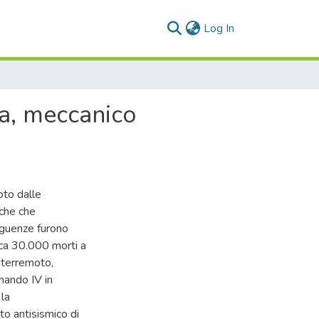
(current)
Log In
ca, meccanico
oto dalle
iche che
eguenze furono
rca 30.000 morti a
l terremoto,
nando IV in
 la
to antisismico di