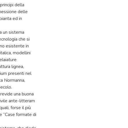
rincipi della
nnessione delle
 pianta ed in
da un sistema
ecnologia che si
gno esistente in
talica, modellini
telaiature
uttura lignea,
cium presenti nel
sta Normanna,
secolo.
 previde una buona
ivile ante-litteram
uali, forse il più
me “Case formate di