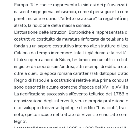
Europa. Tale codice rappresenta la sintesi dei più avanzati p
nascente ingegneria antisismica, come il perseguire la co
pareti murarie e quindi l’”effetto scatolare”, la regolarità in
alzato, la riduzione della massa sismica.
L’attuazione delle Istruzioni Borboniche è rappresentata 
costruttivo costituito da muratura rinforzata da telai; una t
fonda su un sapere costruttivo intorno alle strutture di le
Calabria da tempo immemore. Infatti, già durante la civiltà i
fittili scoperti a nord di Sibari, testimoniano un utilizzo d’in
irrigidite da croci di sant’andrea; altri esempi di edifici a str
oltre a quelli di epoca romana caratterizzati dall’opus crati
Regno di Napoli e a costruzioni relative alla prima conqui
sono descritti in alcune cronache d’epoca del XVII e XVIII 
La riedificazione successiva all’evento tellurico del 1783
organizzazione degli interventi, vera e propria protezione c
e lo sviluppo di diverse tipologie di edifici “baraccati”, tra i q
noto, quello incluso nel trattato di Vivenzio e indicato co
legno”.