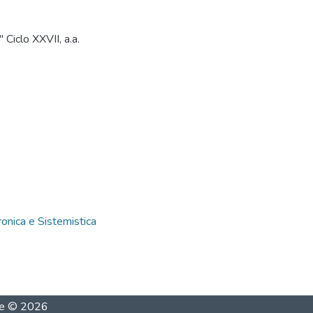
Ciclo XXVII, a.a.
ronica e Sistemistica
he
©
2026