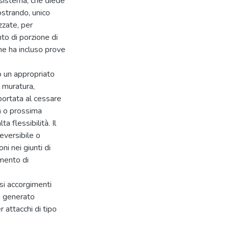
 sistema, che diede
ostrando, unico
zzate, per
nto di porzione di
e ha incluso prove
o un appropriato
a muratura,
portata al cessare
ia o prossima
a flessibilità. Il
eversibile o
ni nei giunti di
imento di
rsi accorgimenti
tà generato
r attacchi di tipo