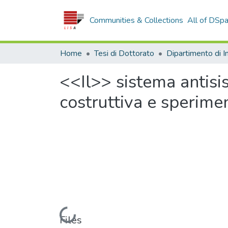
Communities & Collections
All of DSp
Home
Tesi di Dottorato
<<Il>> sistema antisi
costruttiva e sperime
Loading...
Files