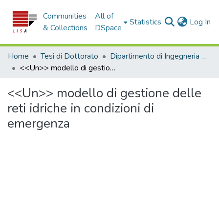
Communities
All of
(c
Statistics
Log In
& Collections
DSpace
Home
Tesi di Dottorato
Dipartimento di Ingegneria Civile - Tesi di Dottorato
<<Un>> modello di gestione delle reti idriche in condizioni di emergenza
<<Un>> modello di gestione delle
reti idriche in condizioni di
emergenza