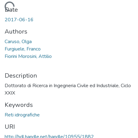
Loading...
Date
2017-06-16
Authors
Caruso, Olga
Furgiuele, Franco
Fiorini Morosini, Attilio
Description
Dottorato di Ricerca in Ingegneria Civile ed Industriale, Ciclo
XXIX
Keywords
Reti idrografiche
URI
http://hdl.handle.net/handle/10955/1882