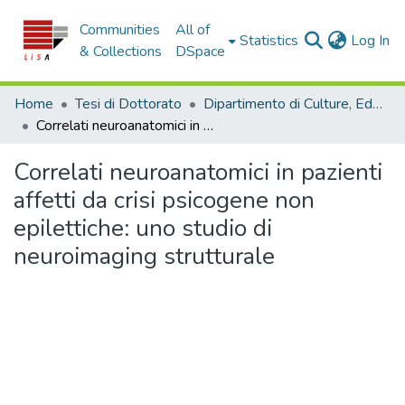
Communities
All of
(c
Statistics
Log In
& Collections
DSpace
Home
Tesi di Dottorato
Dipartimento di Culture, Educazione e Società - Tesi di Dottorato
Correlati neuroanatomici in pazienti affetti da crisi psicogene non epilettiche: uno studio di neuroimaging strutturale
Correlati neuroanatomici in pazienti
affetti da crisi psicogene non
epilettiche: uno studio di
neuroimaging strutturale