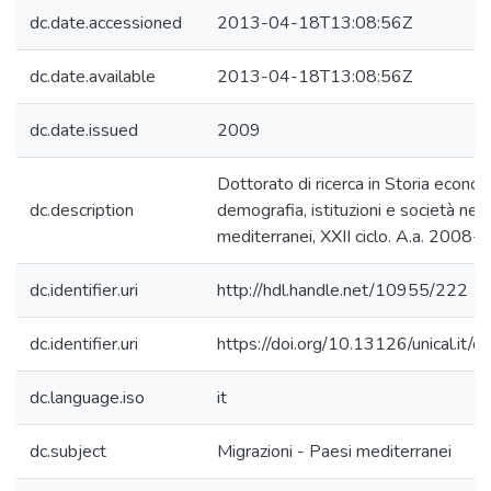
dc.date.accessioned
2013-04-18T13:08:56Z
dc.date.available
2013-04-18T13:08:56Z
dc.date.issued
2009
Dottorato di ricerca in Storia econom
dc.description
demografia, istituzioni e società nei 
mediterranei, XXII ciclo. A.a. 2008
dc.identifier.uri
http://hdl.handle.net/10955/222
dc.identifier.uri
https://doi.org/10.13126/unical.it/d
dc.language.iso
it
dc.subject
Migrazioni - Paesi mediterranei