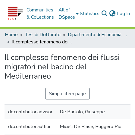
Communities
All of
(c
Statistics
Log In
& Collections
DSpace
Home
Tesi di Dottorato
Dipartimento di Economia, Statistica e Finanza - Tesi di Dottorato
Il complesso fenomeno dei flussi migratori nel bacino del Mediterraneo
Il complesso fenomeno dei flussi
migratori nel bacino del
Mediterraneo
Simple item page
dc.contributor.advisor
De Bartolo, Giuseppe
dc.contributor.author
Micieli De Biase, Ruggero Pio