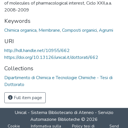
of molecules of pharmacological interest, Ciclo XXII,a.a.
2008-2009
Keywords
Chimica organica
,
Membrane
,
Composti organici
,
Agrumi
URI
http://hdl.handle.net/10955/662
https://doi.org/10.13126/unical.it/dottorati/662
Collections
Dipartimento di Chimica e Tecnologie Chimiche - Tesi di
Dottorato
Full item page
Unical - Sistema Bibliotecario di Ateneo - Servizio
Automazione Biblioteche
©
2026
Cookie
Informativa sulla
Policy tesi di
Send