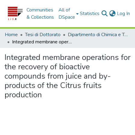
Communities
All of
(c
Statistics
Log In
& Collections
DSpace
Home
Tesi di Dottorato
Dipartimento di Chimica e Tecnologie Chimiche - Tesi di Dottorato
Integrated membrane operations for the recovery of bioactive compounds from juice and by-products of the Citrus fruits production
Integrated membrane operations for
the recovery of bioactive
compounds from juice and by-
products of the Citrus fruits
production