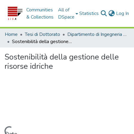
Communities
All of
(c
Statistics
Log In
& Collections
DSpace
Home
Tesi di Dottorato
Dipartimento di Ingegneria Civile - Tesi di Dottorato
Sostenibilità della gestione delle risorse idriche
Sostenibilità della gestione delle
risorse idriche
Loading...