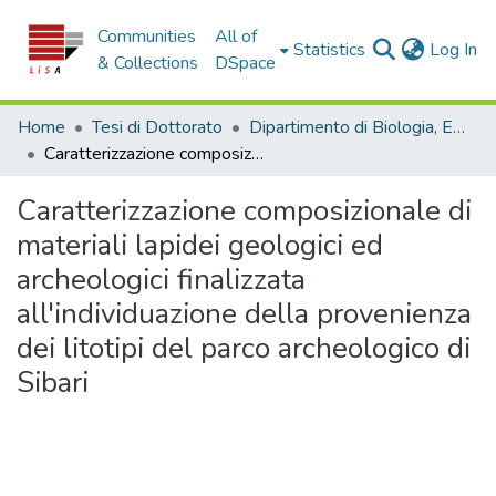
Communities
All of
(c
Statistics
Log In
& Collections
DSpace
Home
Tesi di Dottorato
Dipartimento di Biologia, Ecologia e Scienze della Terra - Tesi di dottorato
Caratterizzazione composizionale di materiali lapidei geologici ed archeologici finalizzata all'individuazione della provenienza dei litotipi del parco archeologico di Sibari
Caratterizzazione composizionale di
materiali lapidei geologici ed
archeologici finalizzata
all'individuazione della provenienza
dei litotipi del parco archeologico di
Sibari