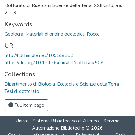
Dottorato di Ricerca in Scienze della Terra, XXII Ciclo, a.a.
2009
Keywords
Geologia
,
Materiali di origine geologica
,
Rocce
URI
http://hdl.handle.net/10955/508
https://doi.org/10.13126/unical.it/dottorati/508
Collections
Dipartimento di Biologia, Ecologia e Scienze della Terra -
Tesi di dottorato
Full item page
Unical - Sistema Bibliotecario di Ateneo - Servizio
Automazione Biblioteche
©
2026