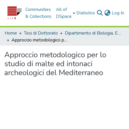
Communities
All of
(c
Statistics
Log In
& Collections
DSpace
Home
Tesi di Dottorato
Dipartimento di Biologia, Ecologia e Scienze della Terra - Tesi di dottorato
Approccio metodologico per lo studio di malte ed intonaci archeologici del Mediterraneo
Approccio metodologico per lo
studio di malte ed intonaci
archeologici del Mediterraneo