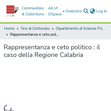
Communities
All of
(c
Statistics
Log In
& Collections
DSpace
Home
Tesi di Dottorato
Dipartimento di Scienze Politiche e Sociali - Tesi di Dottorato
Rappresentanza e ceto politico : il caso della Regione Calabria
Rappresentanza e ceto politico : il
caso della Regione Calabria
Loading...