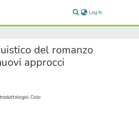
(current)
Log In
guistico del romanzo
 nuovi approcci
 traduttologici, Ciclo