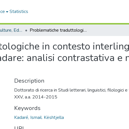
ace
Statistics
Dipartimento di Culture, Educazione e Società - Tesi di Dottorato
Problematiche traduttologiche in contesto interlinguistico del romanzo Kështjella di Ismail Kadare: analisi contrastativa e nuovi approcci traduttivi
ologiche in contesto interlin
adare: analisi contrastativa e
Description
Dottorato di ricerca in Studi letterari, linguistici, filologici e
XXV, a.a. 2014-2015
Keywords
Kadaré, Ismail. Kështjella
URI