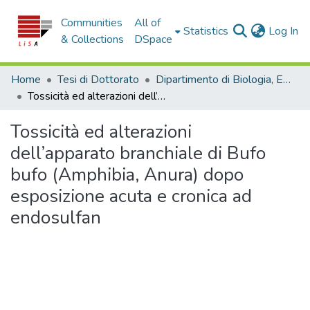
Communities
All of
(c
Statistics
Log In
& Collections
DSpace
Home
Tesi di Dottorato
Dipartimento di Biologia, Ecologia e Scienze della Terra - Tesi di dottorato
Tossicità ed alterazioni dell’apparato branchiale di Bufo bufo (Amphibia, Anura) dopo esposizione acuta e cronica ad endosulfan
Tossicità ed alterazioni
dell’apparato branchiale di Bufo
bufo (Amphibia, Anura) dopo
esposizione acuta e cronica ad
endosulfan