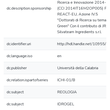
Ricerca e Innovazione 2014-
dc.description.sponsorship
(CCI 2014IT16M2OP005) FS
REACT-EU, Azione IV.5
"Dottorati di Ricerca su temati
Green" Con il contributo di JRS
Silvateam Ingredients s.r.l.
dc.identifier.uri
http://hdl.handle.net/10955/
dc.language.iso
en
dc.publisher
Università della Calabria
dc.relation.ispartofseries
ICHI-01/B
dc.subject
REOLOGIA
dc.subject
IDROGEL