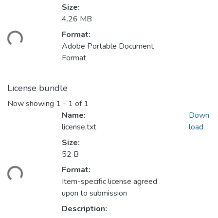
Size:
4.26 MB
Format:
ding...
Adobe Portable Document
Format
License bundle
Now showing
1 - 1 of 1
Name:
Down
license.txt
load
Size:
52 B
Format:
ding...
Item-specific license agreed
upon to submission
Description: