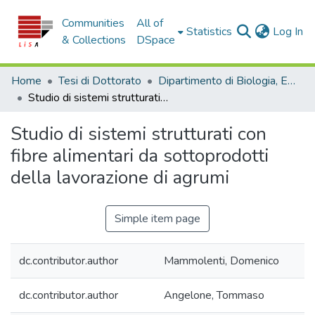
Communities
All of
(c
Statistics
Log In
& Collections
DSpace
Home
Tesi di Dottorato
Dipartimento di Biologia, Ecologia e Scienze della Terra - Tesi di dottorato
Studio di sistemi strutturati con fibre alimentari da sottoprodotti della lavorazione di agrumi
Studio di sistemi strutturati con
fibre alimentari da sottoprodotti
della lavorazione di agrumi
Simple item page
dc.contributor.author
Mammolenti, Domenico
dc.contributor.author
Angelone, Tommaso