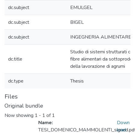
dc.subject
EMULGEL
dc.subject
BIGEL
dc.subject
INGEGNERIA ALIMENTARE
Studio di sistemi strutturati co
dc.title
fibre alimentari da sottoprodot
della lavorazione di agrumi
dc.type
Thesis
Files
Original bundle
Now showing
1 - 1 of 1
Name:
Down
TESI_DOMENICO_MAMMOLENTI_signed.pd
load