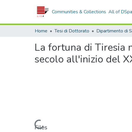
Communities & Collections
All of DSp
Home
Tesi di Dottorato
La fortuna di Tiresia 
secolo all'inizio del 
Loading...
Files