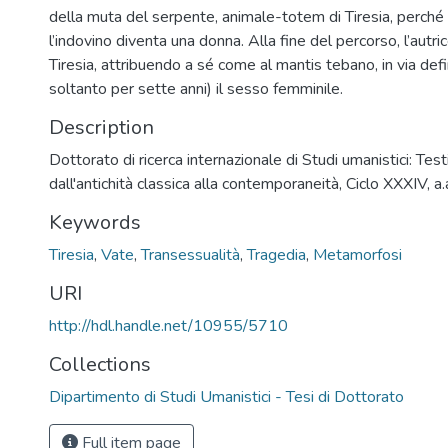
della muta del serpente, animale-totem di Tiresia, perché
l’indovino diventa una donna. Alla fine del percorso, l’autri
Tiresia, attribuendo a sé come al mantis tebano, in via defi
soltanto per sette anni) il sesso femminile.
Description
Dottorato di ricerca internazionale di Studi umanistici: Testi
dall'antichità classica alla contemporaneità, Ciclo XXXIV,
Keywords
Tiresia
,
Vate
,
Transessualità
,
Tragedia
,
Metamorfosi
URI
http://hdl.handle.net/10955/5710
Collections
Dipartimento di Studi Umanistici - Tesi di Dottorato
Full item page