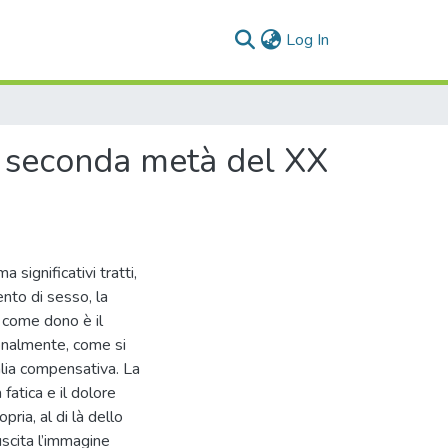
(current)
Log In
la seconda metà del XX
 significativi tratti,
ento di sesso, la
o come dono è il
ionalmente, come si
alia compensativa. La
 fatica e il dolore
ria, al di là dello
suscita l’immagine