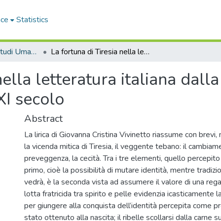
ace
Statistics
Dipartimento di Studi Umanistici - Tesi di Dottorato
La fortuna di Tiresia nella letteratura italiana dalla seconda metà del XX secolo all'inizio del XXI secolo
nella letteratura italiana dal
XXI secolo
Abstract
La lirica di Giovanna Cristina Vivinetto riassume con brevi, ma
la vicenda mitica di Tiresia, il veggente tebano: il cambiam
preveggenza, la cecità. Tra i tre elementi, quello percepit
primo, cioè la possibilità di mutare identità, mentre tradiz
vedrà, è la seconda vista ad assumere il valore di una reg
lotta fratricida tra spirito e pelle evidenzia icasticamente la
per giungere alla conquista dell’identità percepita come prop
stato ottenuto alla nascita; il ribelle scollarsi dalla carne 