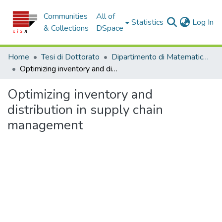
Communities
All of
(c
Statistics
Log In
& Collections
DSpace
Home
Tesi di Dottorato
Dipartimento di Matematica e Informatica - Tesi di Dottorato
Optimizing inventory and distribution in supply chain management
Optimizing inventory and
distribution in supply chain
management