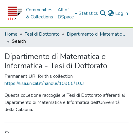
Communities
All of
(c
Statistics
Log In
& Collections
DSpace
Home
Tesi di Dottorato
Dipartimento di Matematica e Informatica - Tesi di Dottorato
Search
Dipartimento di Matematica e
Informatica - Tesi di Dottorato
Permanent URI for this collection
https://lisa.unical.it/handle/10955/103
Questa collezione raccoglie le Tesi di Dottorato afferenti al
Dipartimento di Matematica e Informatica dell'Università
della Calabria.