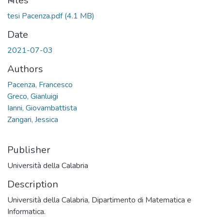
Loading...
Files
tesi Pacenza.pdf
(4.1 MB)
Date
2021-07-03
Authors
Pacenza, Francesco
Greco, Gianluigi
Ianni, Giovambattista
Zangari, Jessica
Publisher
Università della Calabria
Description
Università della Calabria, Dipartimento di Matematica e
Informatica.