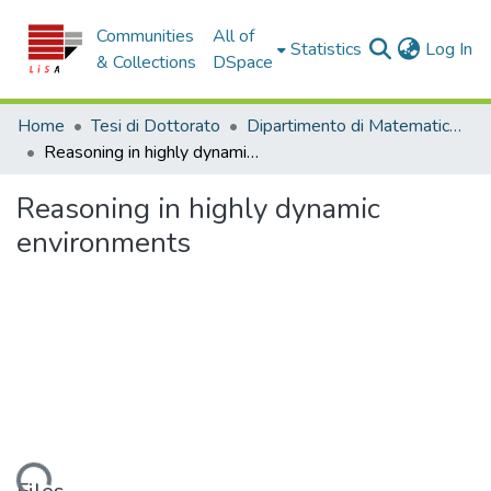
Communities
All of
(c
Statistics
Log In
& Collections
DSpace
Home
Tesi di Dottorato
Dipartimento di Matematica e Informatica - Tesi di Dottorato
Reasoning in highly dynamic environments
Reasoning in highly dynamic
environments