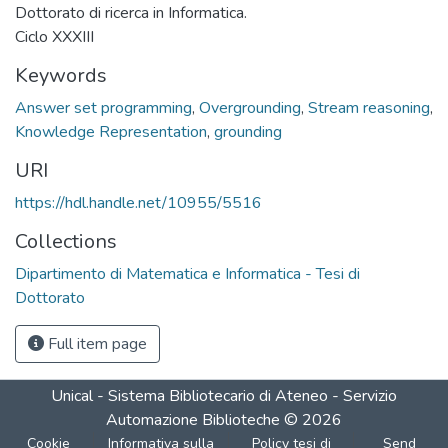
Dottorato di ricerca in Informatica.
Ciclo XXXIII
Keywords
Answer set programming
,
Overgrounding
,
Stream reasoning
,
Knowledge Representation
,
grounding
URI
https://hdl.handle.net/10955/5516
Collections
Dipartimento di Matematica e Informatica - Tesi di
Dottorato
Full item page
Unical - Sistema Bibliotecario di Ateneo - Servizio
Automazione Biblioteche
©
2026
Cookie
Informativa sulla
Policy tesi di
Send