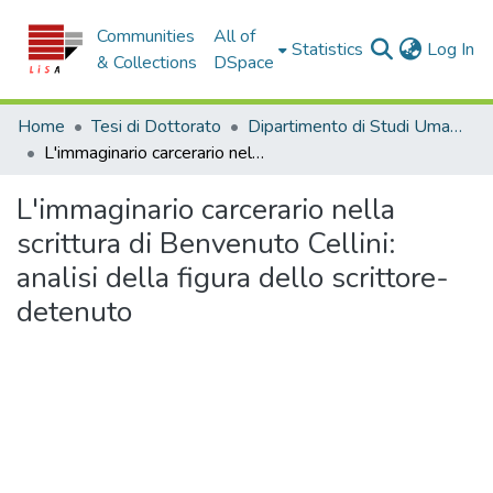
Communities
All of
(c
Statistics
Log In
& Collections
DSpace
Home
Tesi di Dottorato
Dipartimento di Studi Umanistici - Tesi di Dottorato
L'immaginario carcerario nella scrittura di Benvenuto Cellini: analisi della figura dello scrittore-detenuto
L'immaginario carcerario nella
scrittura di Benvenuto Cellini:
analisi della figura dello scrittore-
detenuto