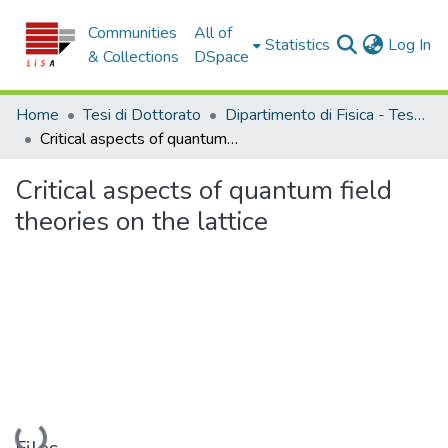
Communities
All of
(c
Statistics
Log In
& Collections
DSpace
Home
Tesi di Dottorato
Dipartimento di Fisica - Tesi di Dottorato
Critical aspects of quantum field theories on the lattice
Critical aspects of quantum field
theories on the lattice
Loading...