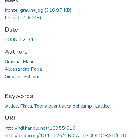
Files
fronte_gravina.jpg
(316.97 KB)
tesi.pdf
(1.6 MB)
Date
2008-12-31
Authors
Gravina, Mario
Alessandro Papa
Giovanni Falcone
Keywords
lattice
,
Fisica
,
Teoria quantistica dei campi
,
Lattice
URI
http://hdl.handle.net/10955/610
http://dx.doi.org/10.13126/UNICAL.IT/DOTTORATI/610