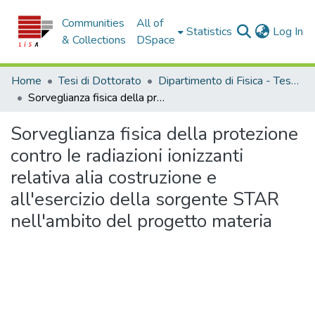
Communities
All of
(c
Statistics
Log In
& Collections
DSpace
Home
Tesi di Dottorato
Dipartimento di Fisica - Tesi di Dottorato
Sorveglianza fisica della protezione contro Ie radiazioni ionizzanti relativa alia costruzione e all'esercizio della sorgente STAR nell'ambito del progetto materia
Sorveglianza fisica della protezione
contro Ie radiazioni ionizzanti
relativa alia costruzione e
all'esercizio della sorgente STAR
nell'ambito del progetto materia