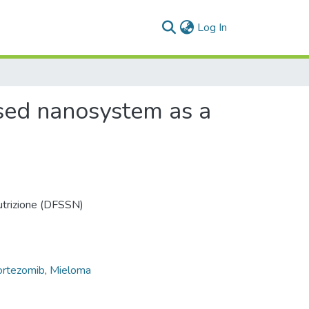
(current)
Log In
ased nanosystem as a
Nutrizione (DFSSN)
ortezomib
,
Mieloma