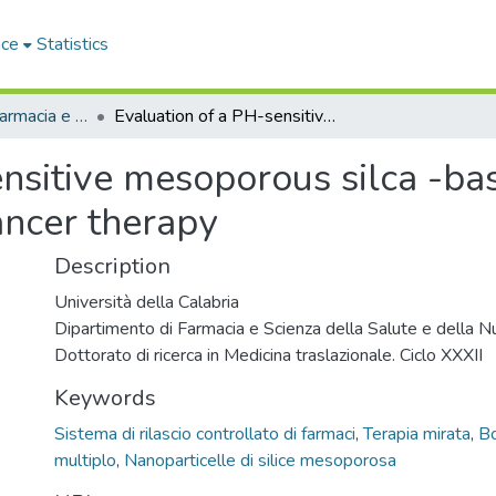
ace
Statistics
Dipartimento di Farmacia e Scienze della Salute e della Nutrizione - Tesi di Dottorato
Evaluation of a PH-sensitive mesoporous silca -based nanosystem as a vehicle for targetedcancer therapy
ensitive mesoporous silca -b
ancer therapy
Description
Università della Calabria
Dipartimento di Farmacia e Scienza della Salute e della 
Dottorato di ricerca in Medicina traslazionale. Ciclo XXXII
Keywords
Sistema di rilascio controllato di farmaci
,
Terapia mirata
,
B
multiplo
,
Nanoparticelle di silice mesoporosa