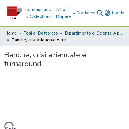
Communities
All of
(c
Statistics
Log In
& Collections
DSpace
Home
Tesi di Dottorato
Dipartimento di Scienze Aziendali e Giuridiche - Tesi di Dottorato
Banche, crisi aziendale e turnaround
Banche, crisi aziendale e
turnaround