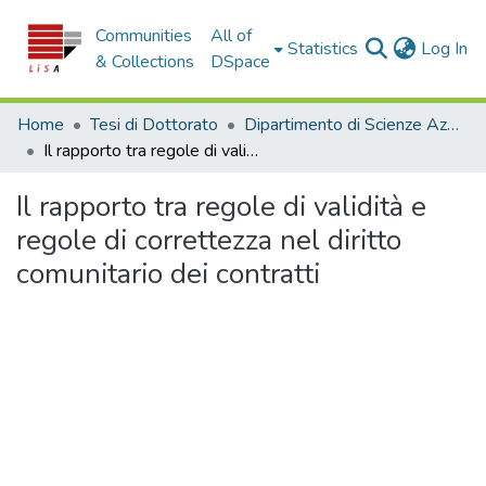
Communities
All of
(c
Statistics
Log In
& Collections
DSpace
Home
Tesi di Dottorato
Dipartimento di Scienze Aziendali e Giuridiche - Tesi di Dottorato
Il rapporto tra regole di validità e regole di correttezza nel diritto comunitario dei contratti
Il rapporto tra regole di validità e
regole di correttezza nel diritto
comunitario dei contratti