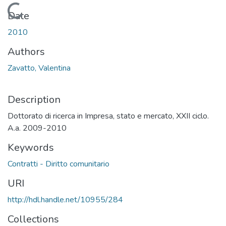
Loading...
Date
2010
Authors
Zavatto, Valentina
Description
Dottorato di ricerca in Impresa, stato e mercato, XXII ciclo.
A.a. 2009-2010
Keywords
Contratti - Diritto comunitario
URI
http://hdl.handle.net/10955/284
Collections