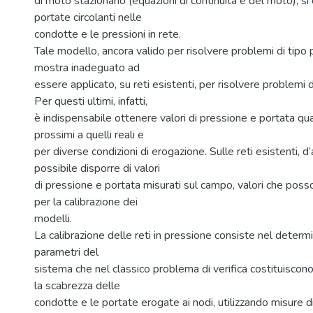
di moto stazionario (equazioni di continuità e del moto), s
portate circolanti nelle
condotte e le pressioni in rete.
Tale modello, ancora valido per risolvere problemi di tipo 
mostra inadeguato ad
essere applicato, su reti esistenti, per risolvere problemi d
Per questi ultimi, infatti,
è indispensabile ottenere valori di pressione e portata qu
prossimi a quelli reali e
per diverse condizioni di erogazione. Sulle reti esistenti, d’
possibile disporre di valori
di pressione e portata misurati sul campo, valori che posso
per la calibrazione dei
modelli.
La calibrazione delle reti in pressione consiste nel determi
parametri del
sistema che nel classico problema di verifica costituiscono 
la scabrezza delle
condotte e le portate erogate ai nodi, utilizzando misure d