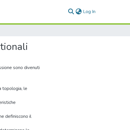
(current)
Log In
tionali
essione sono divenuti
a topologia, le
eristiche
he definiscono il