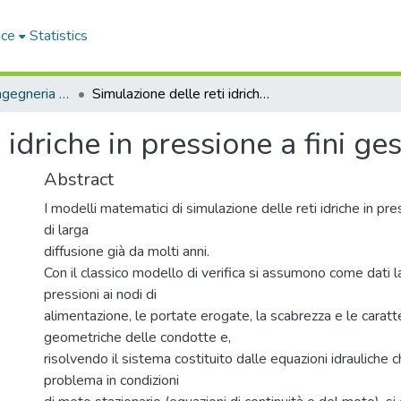
ace
Statistics
Dipartimento di Ingegneria dell'Ambiente - Tesi di Dottorato
Simulazione delle reti idriche in pressione a fini gestionali
idriche in pressione a fini ges
Abstract
I modelli matematici di simulazione delle reti idriche in pr
di larga
diffusione già da molti anni.
Con il classico modello di verifica si assumono come dati l
pressioni ai nodi di
alimentazione, le portate erogate, la scabrezza e le caratt
geometriche delle condotte e,
risolvendo il sistema costituito dalle equazioni idrauliche c
problema in condizioni