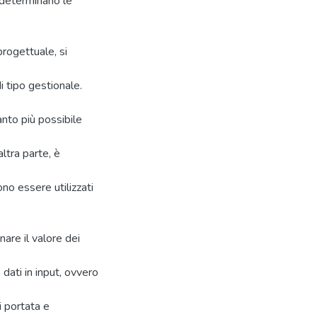
i determinano le
progettuale, si
i tipo gestionale.
anto più possibile
altra parte, è
no essere utilizzati
nare il valore dei
dati in input, ovvero
i portata e