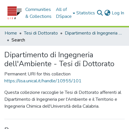
Communities
All of
(c
Statistics
Log In
& Collections
DSpace
Home
Tesi di Dottorato
Dipartimento di Ingegneria dell'Ambiente - Tesi di Dottorato
Search
Dipartimento di Ingegneria
dell'Ambiente - Tesi di Dottorato
Permanent URI for this collection
https://lisa.unical.it/handle/10955/101
Questa collezione raccoglie le Tesi di Dottorato afferenti al
Dipartimento di Ingegneria per l'Ambiente e il Territorio e
Ingegneria Chimica dell'Università della Calabria.